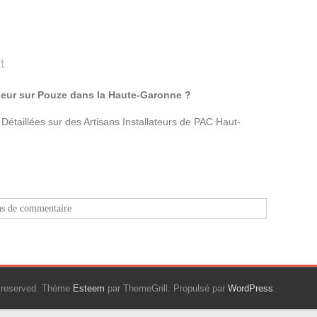
t
leur sur Pouze dans la Haute-Garonne ?
étaillées sur des Artisans Installateurs de PAC Haut-
as de commentaire
ts reserved. Thème
Esteem
par ThemeGrill. Propulsé par
WordPress
.