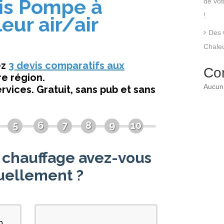
de vo
!
Des 
Chaleu
Co
Aucun 