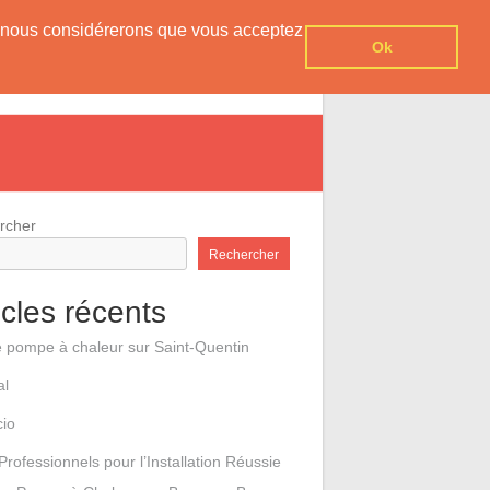
er, nous considérerons que vous acceptez
Ok
e pompes à chaleur
Contact
rcher
Rechercher
icles récents
e pompe à chaleur sur Saint-Quentin
al
cio
Professionnels pour l’Installation Réussie