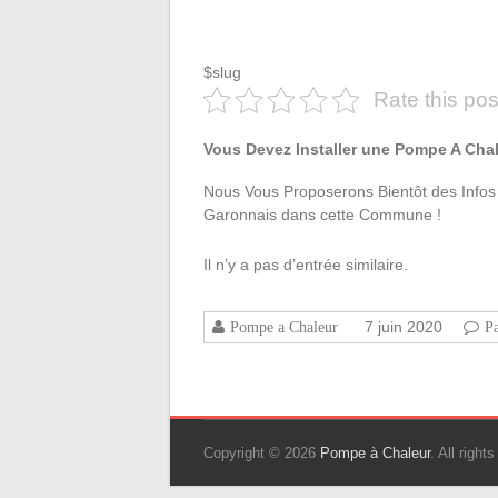
$slug
Rate this pos
Vous Devez Installer une Pompe A Cha
Nous Vous Proposerons Bientôt des Infos D
Garonnais dans cette Commune !
Il n’y a pas d’entrée similaire.
7 juin 2020
Pompe a Chaleur
P
Copyright © 2026
Pompe à Chaleur
. All righ