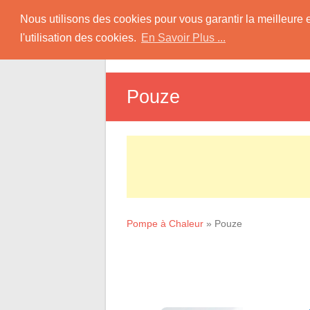
Skip
Pompe à Chaleur
Nous utilisons des cookies pour vous garantir la meilleure 
to
l'utilisation des cookies.
En Savoir Plus ...
D
content
Informations sur les Pompes à Chaleur
Pouze
Pompe à Chaleur
»
Pouze