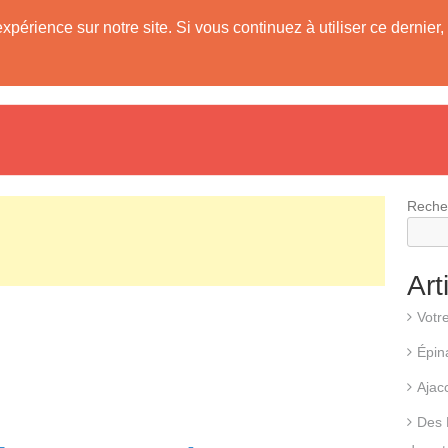
expérience sur notre site. Si vous continuez à utiliser ce derni
evis
Fonctionnement d’une pompe à chaleur
Différents types d
Reche
Art
Votr
Épin
Ajac
Des 