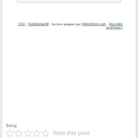
$slug
Rate this post