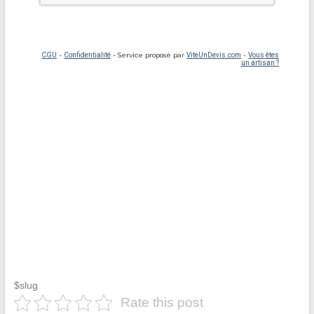
$slug
Rate this post