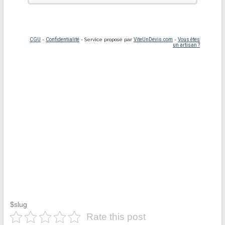
$slug
Rate this post