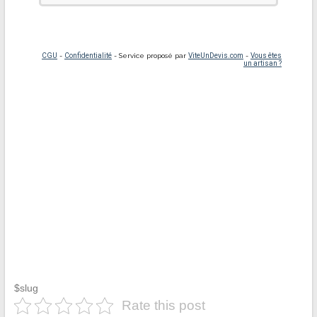
$slug
Rate this post