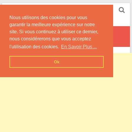
Skip
Pompe à Chaleur
to
Nous utilisons des cookies pour vous
content
Informations sur les Pompes à Chaleur
garantir la meilleure expérience sur notre
site. Si vous continuez à utiliser ce dernier,
Rouvres-sous-Meilly
nous considérerons que vous acceptez
l'utilisation des cookies.
En Savoir Plus ...
Ok