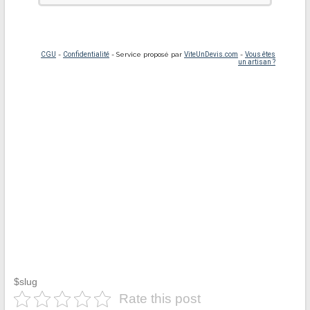
$slug
Rate this post