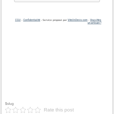
$slug
Rate this post