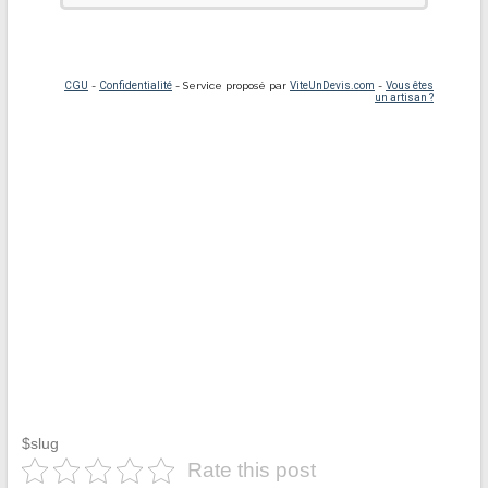
$slug
Rate this post