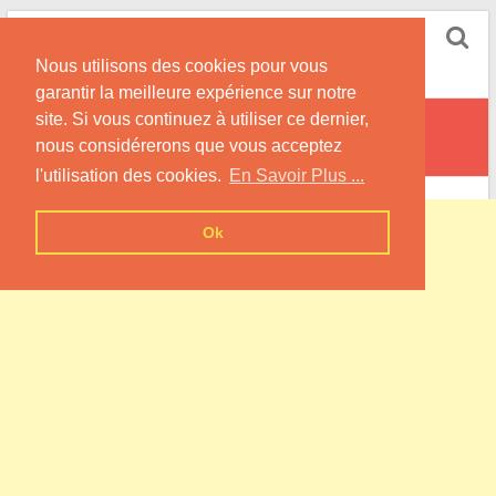
Skip
Pompe à Chaleur
to
Nous utilisons des cookies pour vous
content
Informations sur les Pompes à Chaleur
garantir la meilleure expérience sur notre
site. Si vous continuez à utiliser ce dernier,
Saint-Aignan
nous considérerons que vous acceptez
l'utilisation des cookies.
En Savoir Plus ...
Ok