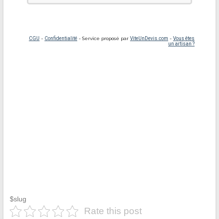
$slug
Rate this post