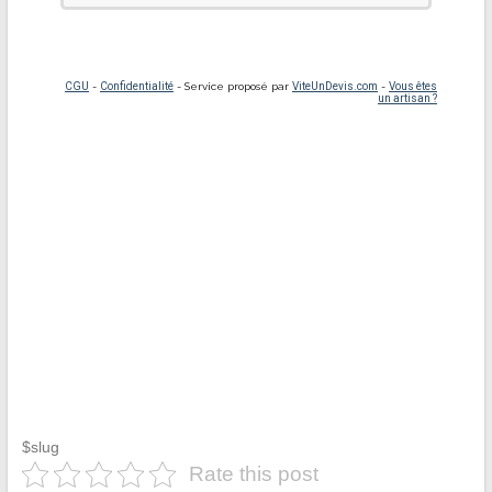
$slug
Rate this post