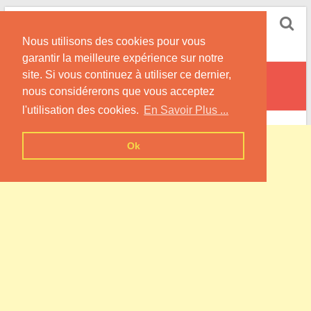
Skip
Pompe à Chaleur
to
Nous utilisons des cookies pour vous
content
Informations sur les Pompes à Chaleur
garantir la meilleure expérience sur notre
site. Si vous continuez à utiliser ce dernier,
Saint-Germain-de-Varreville
nous considérerons que vous acceptez
l'utilisation des cookies.
En Savoir Plus ...
Ok