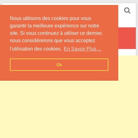
Skip
Pompe à Chaleur
to
Nous utilisons des cookies pour vous
content
Informations sur les Pompes à Chaleur
garantir la meilleure expérience sur notre
site. Si vous continuez à utiliser ce dernier,
Saint-Germain-sur-Bresle
nous considérerons que vous acceptez
l'utilisation des cookies.
En Savoir Plus ...
Ok