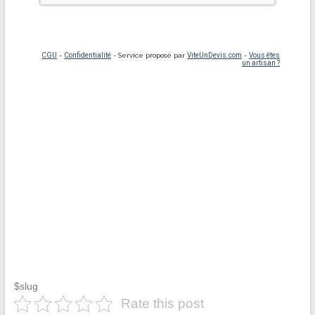
$slug
Rate this post