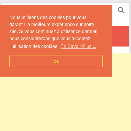
Skip
Pompe à Chaleur
to
Nous utilisons des cookies pour vous
content
Informations sur les Pompes à Chaleur
garantir la meilleure expérience sur notre
site. Si vous continuez à utiliser ce dernier,
Saint-Hubert
nous considérerons que vous acceptez
l'utilisation des cookies.
En Savoir Plus ...
Ok