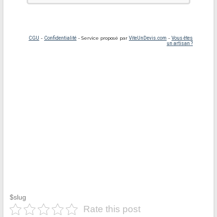
$slug
Rate this post