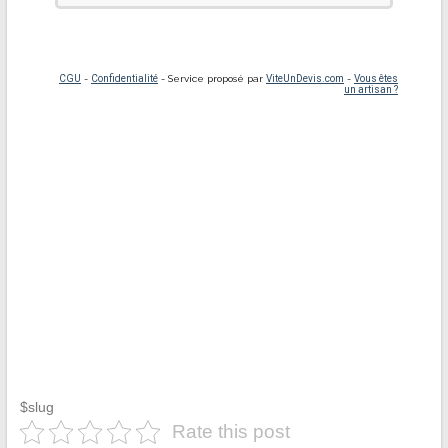
$slug
Rate this post