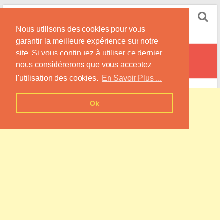
Skip
Pompe à Chaleur
to
Nous utilisons des cookies pour vous
content
Informations sur les Pompes à Chaleur
garantir la meilleure expérience sur notre
site. Si vous continuez à utiliser ce dernier,
Saint-Jean-d’Ataux
nous considérerons que vous acceptez
l'utilisation des cookies.
En Savoir Plus ...
Ok