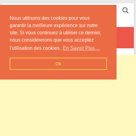
Skip
Pompe à Chaleur
to
Nous utilisons des cookies pour vous
content
Informations sur les Pompes à Chaleur
garantir la meilleure expérience sur notre
site. Si vous continuez à utiliser ce dernier,
Saint-Jean-devant-Possesse
nous considérerons que vous acceptez
l'utilisation des cookies.
En Savoir Plus ...
Ok