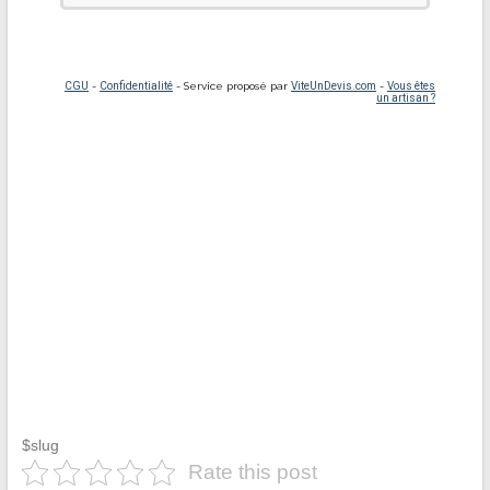
$slug
Rate this post