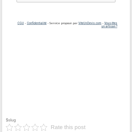
$slug
Rate this post