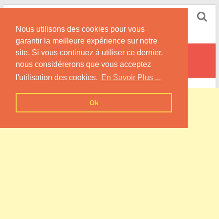
Skip
Pompe à Chaleur
to
Nous utilisons des cookies pour vous
content
Informations sur les Pompes à Chaleur
garantir la meilleure expérience sur notre
site. Si vous continuez à utiliser ce dernier,
Saint-Martin-d’Audouville
nous considérerons que vous acceptez
l'utilisation des cookies.
En Savoir Plus ...
Ok