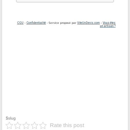
$slug
Rate this post