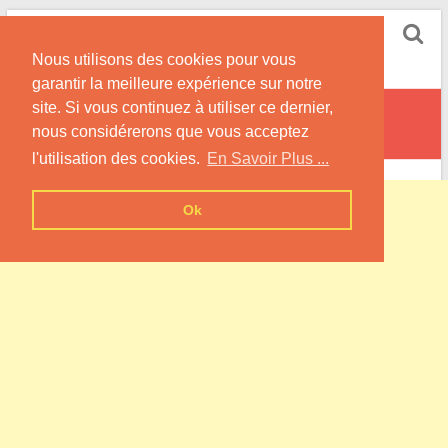
Skip
Pompe à Chaleur
to
Nous utilisons des cookies pour vous
content
Informations sur les Pompes à Chaleur
garantir la meilleure expérience sur notre
site. Si vous continuez à utiliser ce dernier,
Saint-Maurice-en-Trièves
nous considérerons que vous acceptez
l'utilisation des cookies.
En Savoir Plus ...
Ok