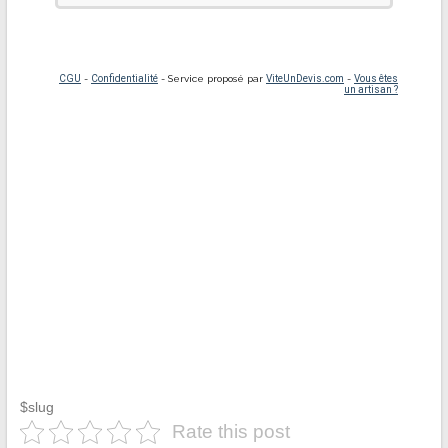
$slug
Rate this post