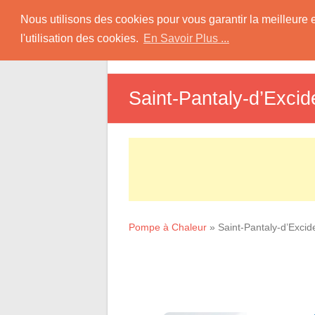
Skip
Pompe à Chaleur
Nous utilisons des cookies pour vous garantir la meilleure 
to
l'utilisation des cookies.
En Savoir Plus ...
D
content
Informations sur les Pompes à Chaleur
Saint-Pantaly-d’Excide
Pompe à Chaleur
»
Saint-Pantaly-d’Excide