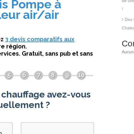
de vo
!
Des 
Chaleu
Co
Aucun 