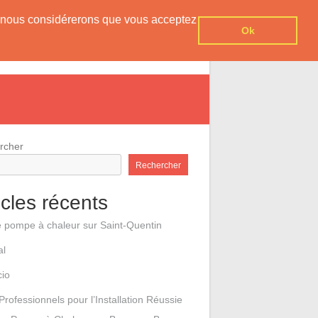
er, nous considérerons que vous acceptez
Ok
e pompes à chaleur
Contact
rcher
Rechercher
icles récents
e pompe à chaleur sur Saint-Quentin
al
cio
Professionnels pour l’Installation Réussie