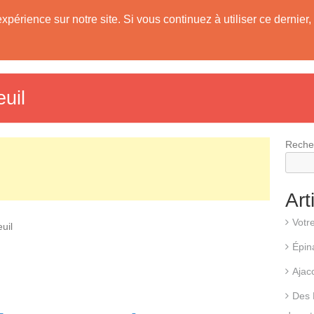
expérience sur notre site. Si vous continuez à utiliser ce derni
evis
Fonctionnement d’une pompe à chaleur
Différents types d
uil
Reche
Art
Votr
uil
Épin
Ajac
Des 