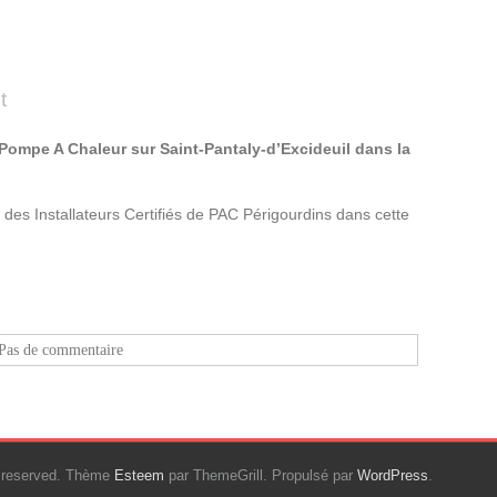
t
 Pompe A Chaleur sur Saint-Pantaly-d’Excideuil dans la
 des Installateurs Certifiés de PAC Périgourdins dans cette
Pas de commentaire
ts reserved. Thème
Esteem
par ThemeGrill. Propulsé par
WordPress
.