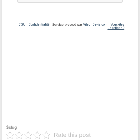
$slug
Rate this post