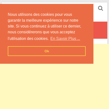
Skip
Pompe à Chaleur
to
Nous utilisons des cookies pour vous
content
Informations sur les Pompes à Chaleur
garantir la meilleure expérience sur notre
site. Si vous continuez à utiliser ce dernier,
Saint-Pierre-de-Méaroz
nous considérerons que vous acceptez
l'utilisation des cookies.
En Savoir Plus ...
Ok