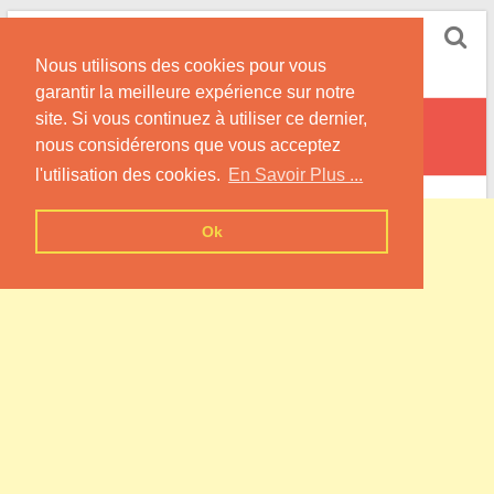
Skip
Pompe à Chaleur
to
Nous utilisons des cookies pour vous
content
Informations sur les Pompes à Chaleur
garantir la meilleure expérience sur notre
site. Si vous continuez à utiliser ce dernier,
Saint-Pierre-des-Jonquières
nous considérerons que vous acceptez
l'utilisation des cookies.
En Savoir Plus ...
Ok