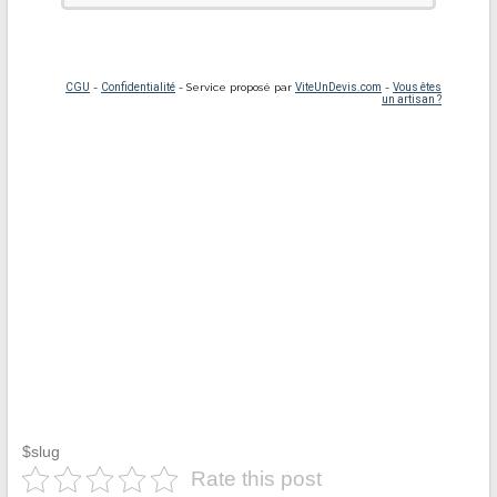
$slug
Rate this post