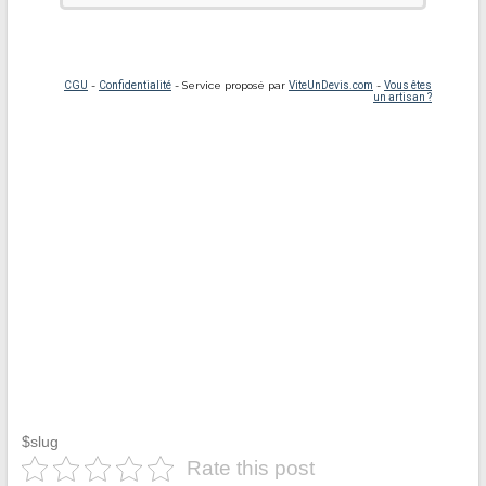
$slug
Rate this post