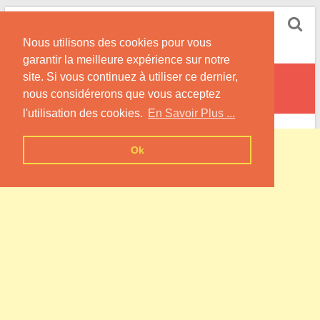
Skip
Pompe à Chaleur
to
Nous utilisons des cookies pour vous
content
Informations sur les Pompes à Chaleur
garantir la meilleure expérience sur notre
site. Si vous continuez à utiliser ce dernier,
Sainte-Colombe
nous considérerons que vous acceptez
l'utilisation des cookies.
En Savoir Plus ...
Ok