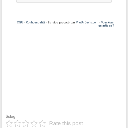
$slug
Rate this post