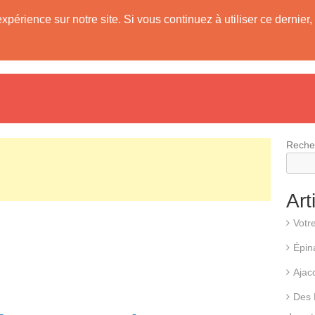
expérience sur notre site. Si vous continuez à utiliser ce derni
evis
Fonctionnement d’une pompe à chaleur
Différents types d
Reche
Art
Votr
Épin
Ajac
Des 