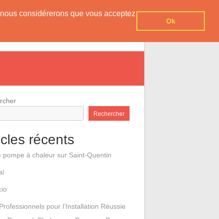
er, nous considérerons que vous acceptez
Ok
e pompes à chaleur
Contact
rcher
Rechercher
icles récents
e pompe à chaleur sur Saint-Quentin
al
cio
Professionnels pour l’Installation Réussie