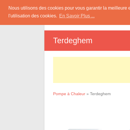
Skip
Pompe à Chaleur
Nous utilisons des cookies pour vous garantir la meilleure 
to
l'utilisation des cookies.
En Savoir Plus ...
D
content
Informations sur les Pompes à Chaleur
Terdeghem
Pompe à Chaleur
»
Terdeghem