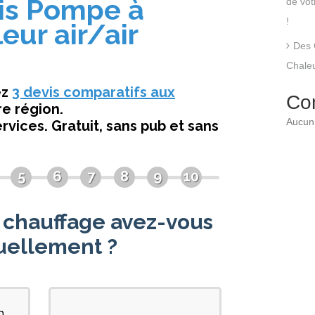
de vo
!
Des 
Chaleu
Co
Aucun 