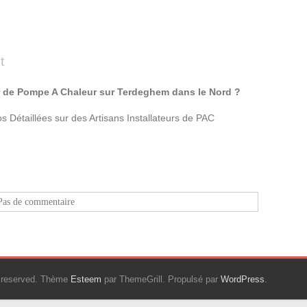
t
ur de Pompe A Chaleur sur Terdeghem dans le Nord ?
 Détaillées sur des Artisans Installateurs de PAC
Pas de commentaire
ts reserved. Thème
Esteem
par ThemeGrill. Propulsé par
WordPress
.