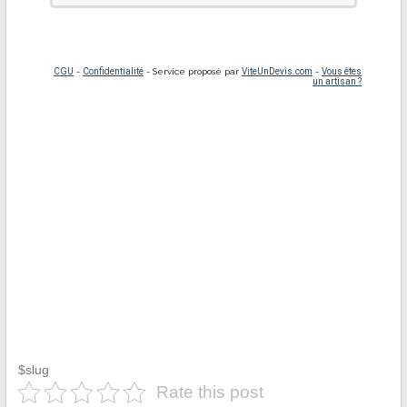
$slug
Rate this post