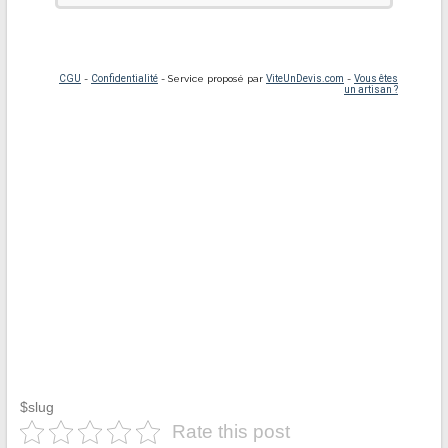
$slug
Rate this post