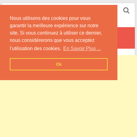
Skip
Pompe à Chaleur
to
Nous utilisons des cookies pour vous
content
Informations sur les Pompes à Chaleur
garantir la meilleure expérience sur notre
site. Si vous continuez à utiliser ce dernier,
Vaucluse
nous considérerons que vous acceptez
l'utilisation des cookies.
En Savoir Plus ...
Ok