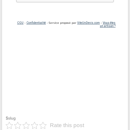
$slug
Rate this post