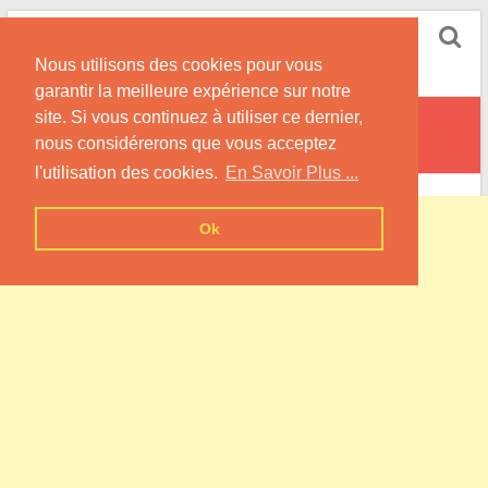
Skip
Pompe à Chaleur
to
Nous utilisons des cookies pour vous
content
Informations sur les Pompes à Chaleur
garantir la meilleure expérience sur notre
site. Si vous continuez à utiliser ce dernier,
Vieux-Château
nous considérerons que vous acceptez
l'utilisation des cookies.
En Savoir Plus ...
Ok