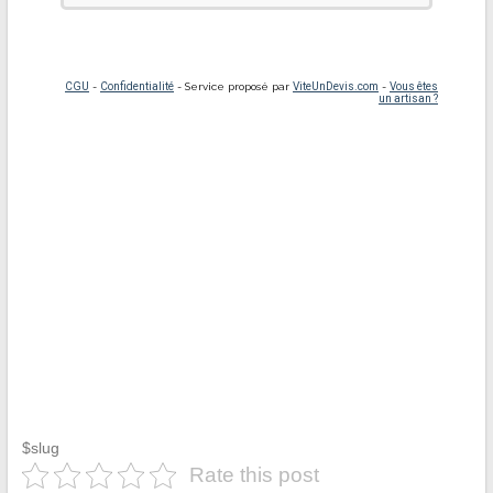
$slug
Rate this post