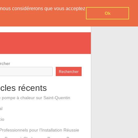
er, nous considérerons que vous acceptez
Ok
e pompes à chaleur
Contact
rcher
Rechercher
icles récents
e pompe à chaleur sur Saint-Quentin
al
cio
Professionnels pour l’Installation Réussie