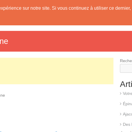
expérience sur notre site. Si vous continuez à utiliser ce derni
evis
Fonctionnement d’une pompe à chaleur
Différents types d
gne
Reche
Art
Votr
gne
Épin
Ajac
Des 