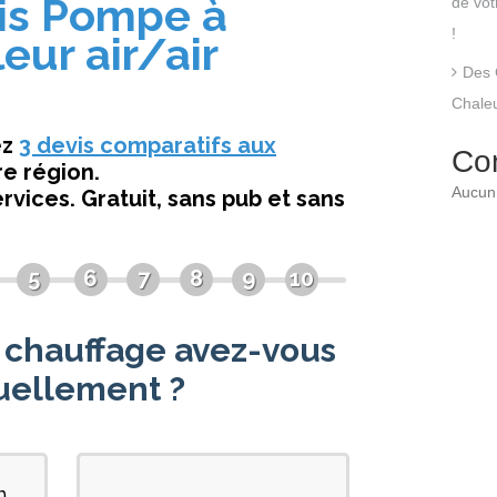
de vo
!
Des 
Chaleu
Co
Aucun 