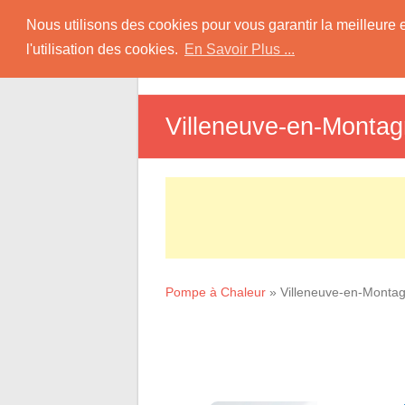
Skip
Pompe à Chaleur
Nous utilisons des cookies pour vous garantir la meilleure 
to
l'utilisation des cookies.
En Savoir Plus ...
D
content
Informations sur les Pompes à Chaleur
Villeneuve-en-Monta
Pompe à Chaleur
»
Villeneuve-en-Monta