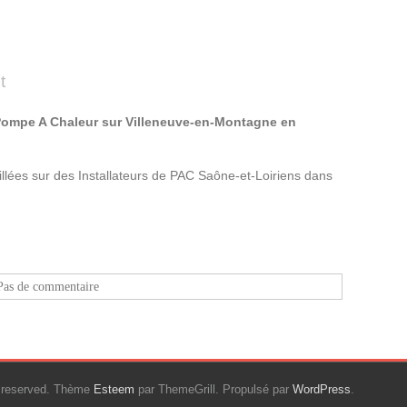
t
Pompe A Chaleur sur Villeneuve-en-Montagne en
lées sur des Installateurs de PAC Saône-et-Loiriens dans
Pas de commentaire
ts reserved. Thème
Esteem
par ThemeGrill. Propulsé par
WordPress
.