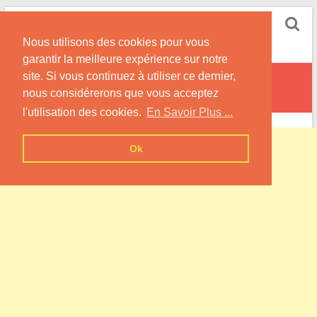
Skip
Pompe à Chaleur
to
Nous utilisons des cookies pour vous
content
Informations sur les Pompes à Chaleur
garantir la meilleure expérience sur notre
site. Si vous continuez à utiliser ce dernier,
Villers-au-Tertre
nous considérerons que vous acceptez
l'utilisation des cookies.
En Savoir Plus ...
Ok