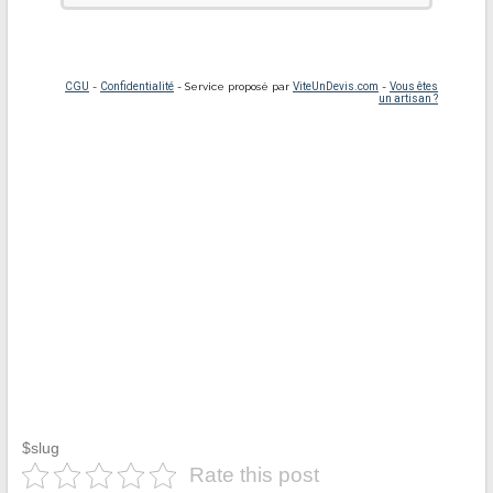
$slug
Rate this post