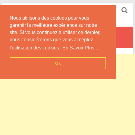
Skip
Pompe à Chaleur
to
Nous utilisons des cookies pour vous
content
Informations sur les Pompes à Chaleur
garantir la meilleure expérience sur notre
site. Si vous continuez à utiliser ce dernier,
Villers-aux-Érables
nous considérerons que vous acceptez
l'utilisation des cookies.
En Savoir Plus ...
Ok