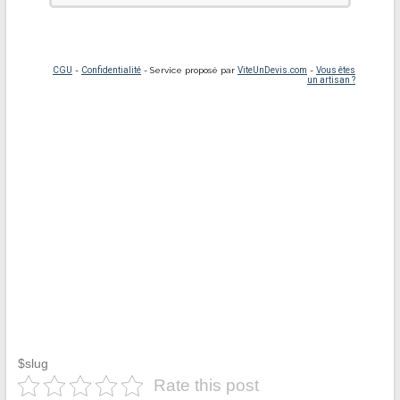
$slug
Rate this post