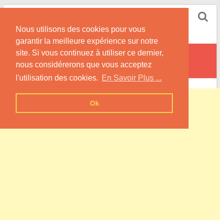
Skip
Pompe à Chaleur
to
Nous utilisons des cookies pour vous
content
Informations sur les Pompes à Chaleur
garantir la meilleure expérience sur notre
site. Si vous continuez à utiliser ce dernier,
Villiers-en-Bière
nous considérerons que vous acceptez
l'utilisation des cookies.
En Savoir Plus ...
Ok