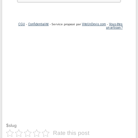
$slug
Rate this post