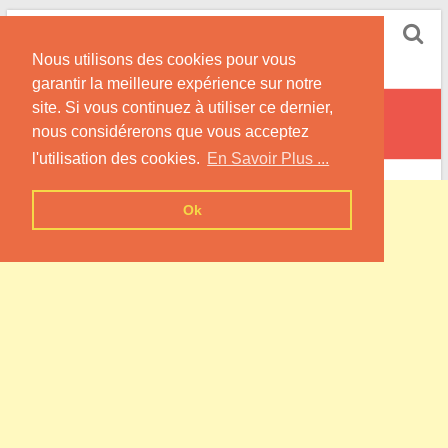
Skip
Pompe à Chaleur
to
Nous utilisons des cookies pour vous
content
Informations sur les Pompes à Chaleur
garantir la meilleure expérience sur notre
site. Si vous continuez à utiliser ce dernier,
Villiers-le-Duc
nous considérerons que vous acceptez
l'utilisation des cookies.
En Savoir Plus ...
Ok