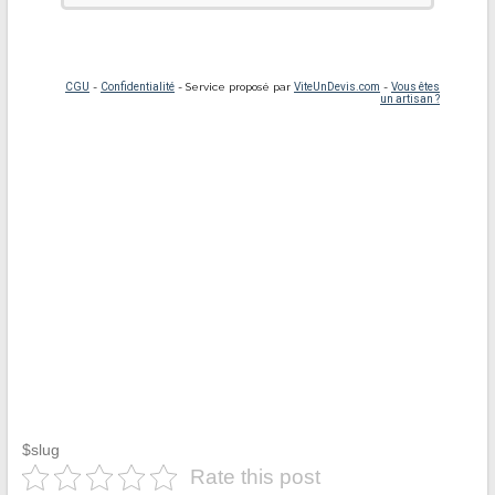
$slug
Rate this post