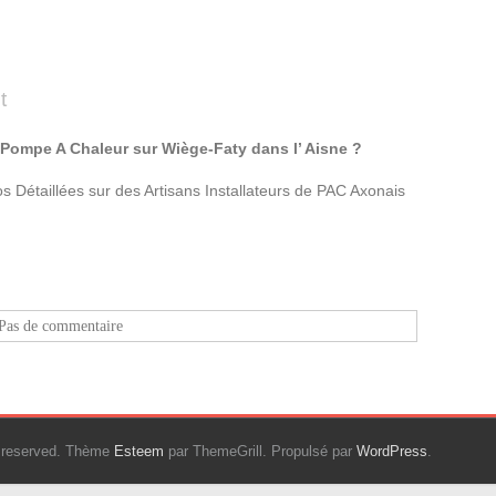
t
e Pompe A Chaleur sur Wiège-Faty dans l’ Aisne ?
 Détaillées sur des Artisans Installateurs de PAC Axonais
Pas de commentaire
ts reserved. Thème
Esteem
par ThemeGrill. Propulsé par
WordPress
.