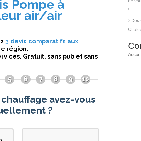
de vo
!
Des 
Chaleu
Co
Aucun 