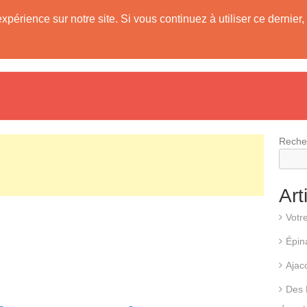
expérience sur notre site. Si vous continuez à utiliser ce derni
evis
Fonctionnement d’une pompe à chaleur
Différents types d
Reche
Art
Votr
Épin
Ajac
Des 