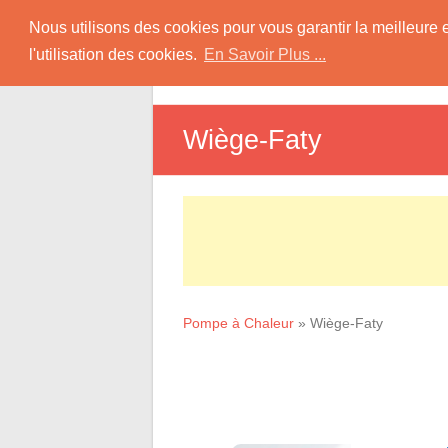
Skip
Pompe à Chaleur
Nous utilisons des cookies pour vous garantir la meilleure 
to
l'utilisation des cookies.
En Savoir Plus ...
D
content
Informations sur les Pompes à Chaleur
Wiège-Faty
Pompe à Chaleur
»
Wiège-Faty