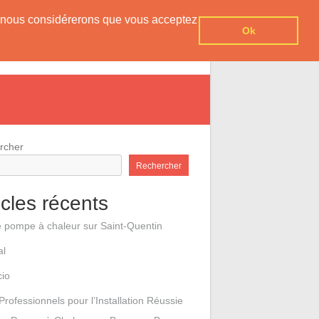
er, nous considérerons que vous acceptez
Ok
e pompes à chaleur
Contact
rcher
Rechercher
icles récents
e pompe à chaleur sur Saint-Quentin
al
cio
Professionnels pour l’Installation Réussie