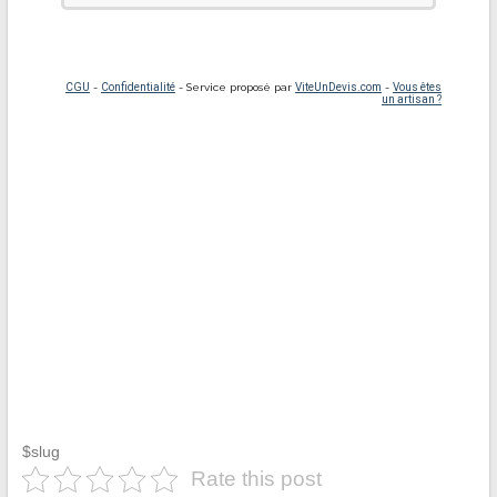
$slug
Rate this post