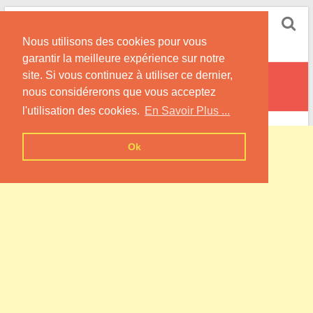
Skip
Pompe à Chaleur
to
Nous utilisons des cookies pour vous
content
Informations sur les Pompes à Chaleur
garantir la meilleure expérience sur notre
site. Si vous continuez à utiliser ce dernier,
Wissignicourt
nous considérerons que vous acceptez
l'utilisation des cookies.
En Savoir Plus ...
Ok