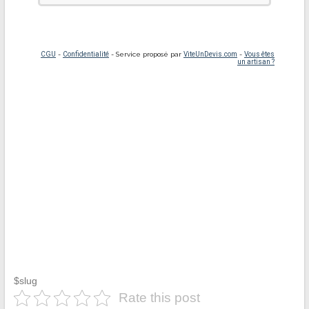
$slug
Rate this post